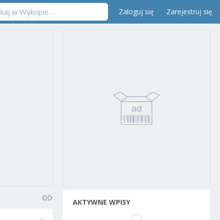
Zaloguj się
Zarejestruj się
AKTYWNE WPISY