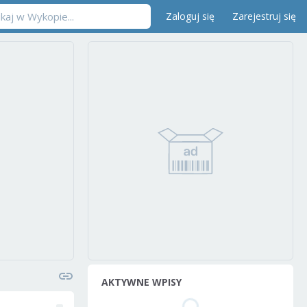
Zaloguj się
Zarejestruj się
AKTYWNE WPISY