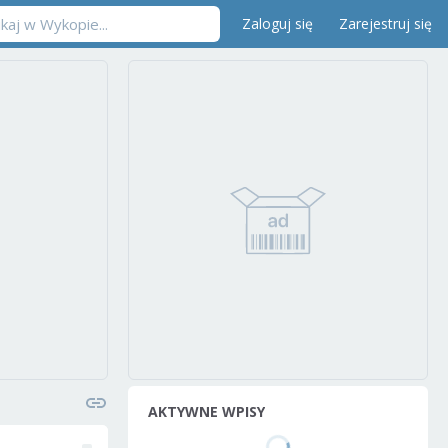
Zaloguj się
Zarejestruj się
AKTYWNE WPISY