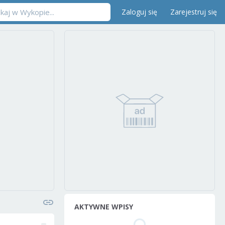
Zaloguj się
Zarejestruj się
AKTYWNE WPISY