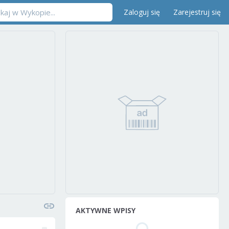
Zaloguj się
Zarejestruj się
AKTYWNE WPISY