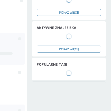
POKAŻ WIĘCEJ
AKTYWNE ZNALEZISKA
POKAŻ WIĘCEJ
POPULARNE TAGI