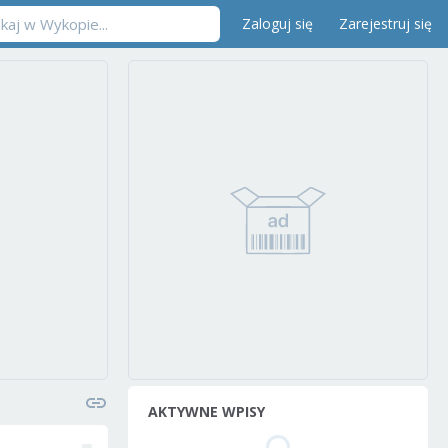
Zaloguj się
Zarejestruj się
AKTYWNE WPISY