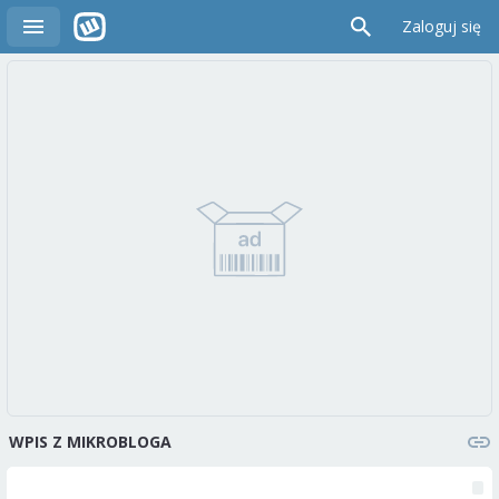
Zaloguj się
WPIS Z MIKROBLOGA