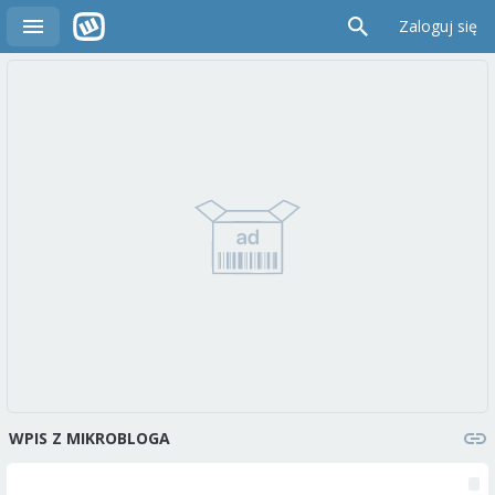
Zaloguj się
WPIS Z MIKROBLOGA