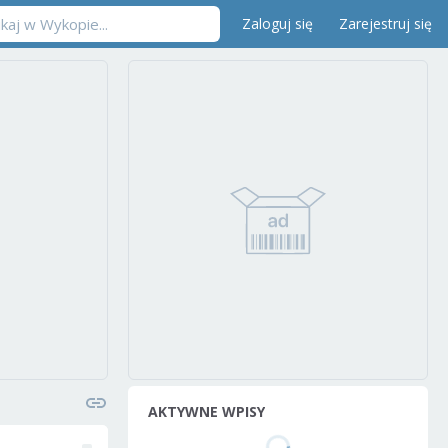
Zaloguj się
Zarejestruj się
AKTYWNE WPISY