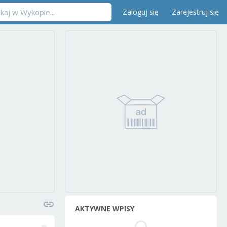
Zaloguj się
Zarejestruj się
AKTYWNE WPISY