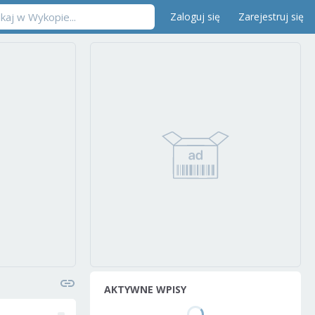
Zaloguj się
Zarejestruj się
AKTYWNE WPISY