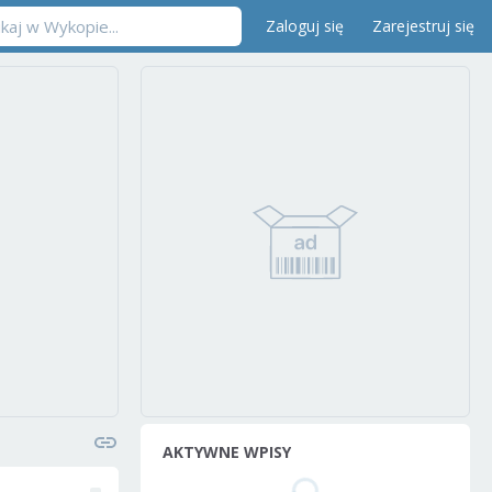
Zaloguj się
Zarejestruj się
AKTYWNE WPISY