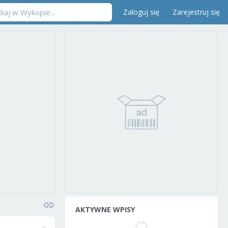
Zaloguj się
Zarejestruj się
AKTYWNE WPISY