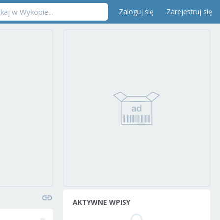
Zaloguj się
Zarejestruj się
AKTYWNE WPISY