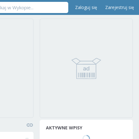
Zaloguj się
Zarejestruj się
AKTYWNE WPISY