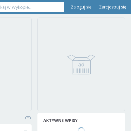
Zaloguj się
Zarejestruj się
AKTYWNE WPISY