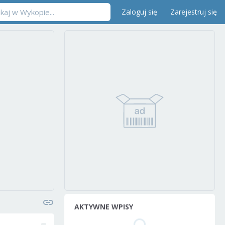
Zaloguj się
Zarejestruj się
AKTYWNE WPISY