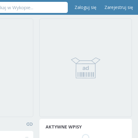
Zaloguj się
Zarejestruj się
AKTYWNE WPISY