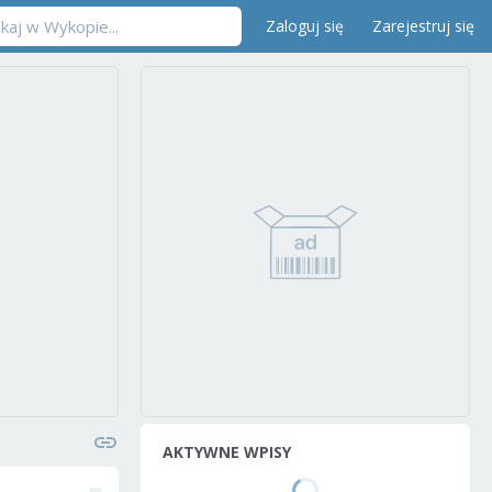
Zaloguj się
Zarejestruj się
AKTYWNE WPISY