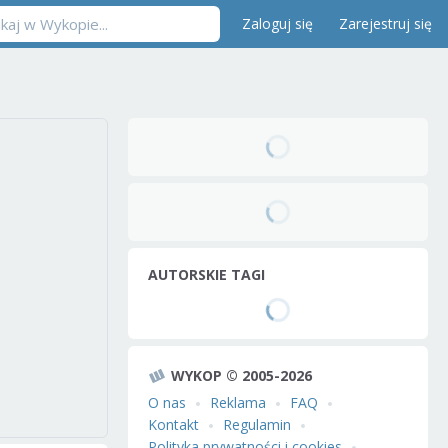
Zaloguj się
Zarejestruj się
AUTORSKIE TAGI
WYKOP © 2005-2026
O nas
Reklama
FAQ
Kontakt
Regulamin
Polityka prywatności i cookies