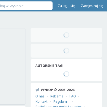
Zaloguj się
Zarejestruj się
AUTORSKIE TAGI
WYKOP © 2005-2026
O nas
Reklama
FAQ
Kontakt
Regulamin
Polityka prywatności i cookies