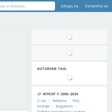
Zaloguj się
Zarejestruj się
AUTORSKIE TAGI
WYKOP © 2005-2026
O nas
Reklama
FAQ
Kontakt
Regulamin
Polityka prywatności i cookies