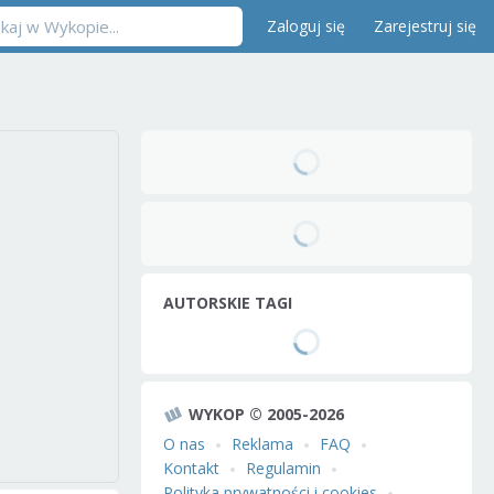
Zaloguj się
Zarejestruj się
AUTORSKIE TAGI
WYKOP © 2005-2026
O nas
Reklama
FAQ
Kontakt
Regulamin
Polityka prywatności i cookies