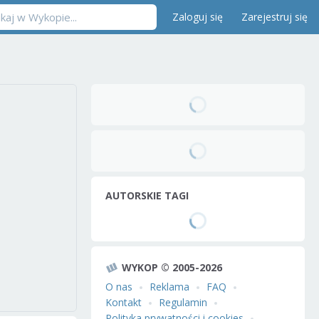
Zaloguj się
Zarejestruj się
AUTORSKIE TAGI
WYKOP © 2005-2026
O nas
Reklama
FAQ
Kontakt
Regulamin
Polityka prywatności i cookies