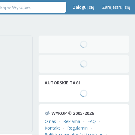
Zaloguj się
Zarejestruj się
AUTORSKIE TAGI
WYKOP © 2005-2026
O nas
Reklama
FAQ
Kontakt
Regulamin
Polityka prywatności i cookies