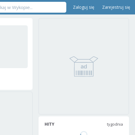
Zaloguj się
Zarejestruj się
HITY
tygodnia