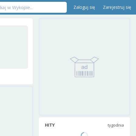
Zaloguj się
Zarejestruj się
HITY
tygodnia