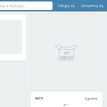
Zaloguj się
Zarejestruj się
HITY
tygodnia