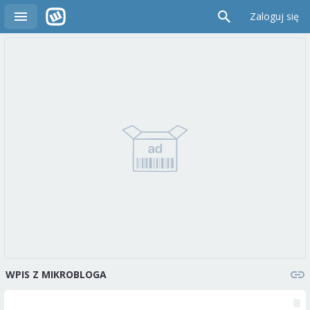
Zaloguj się
WPIS Z MIKROBLOGA