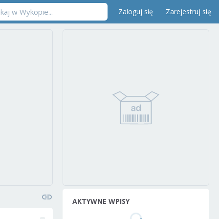
Zaloguj się
Zarejestruj się
AKTYWNE WPISY