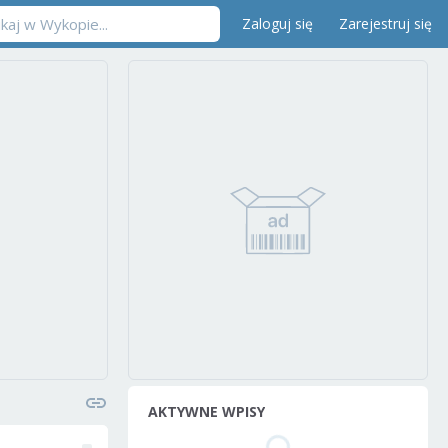
Zaloguj się
Zarejestruj się
AKTYWNE WPISY