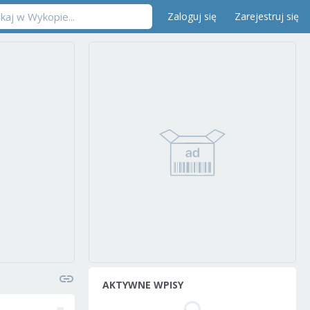
Zaloguj się
Zarejestruj się
AKTYWNE WPISY