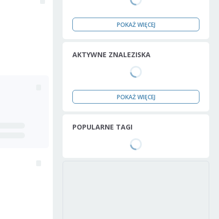
POKAŻ WIĘCEJ
AKTYWNE ZNALEZISKA
POKAŻ WIĘCEJ
POPULARNE TAGI