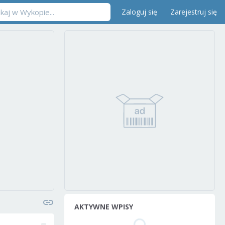
Zaloguj się
Zarejestruj się
AKTYWNE WPISY