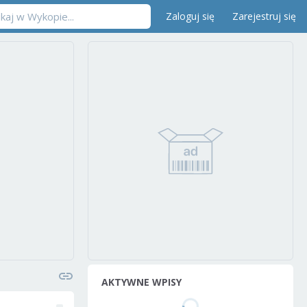
Zaloguj się
Zarejestruj się
AKTYWNE WPISY