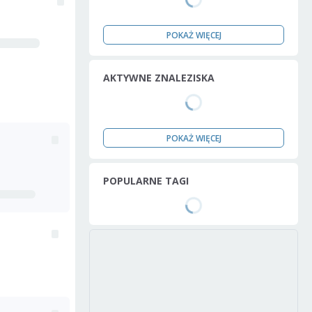
POKAŻ WIĘCEJ
AKTYWNE ZNALEZISKA
POKAŻ WIĘCEJ
POPULARNE TAGI