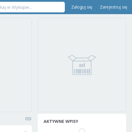
Zaloguj się
Zarejestruj się
AKTYWNE WPISY