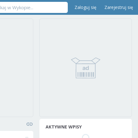
Zaloguj się
Zarejestruj się
AKTYWNE WPISY