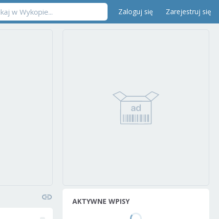
Zaloguj się
Zarejestruj się
AKTYWNE WPISY