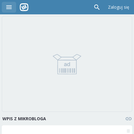
Zaloguj się
WPIS Z MIKROBLOGA