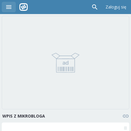
Zaloguj się
WPIS Z MIKROBLOGA