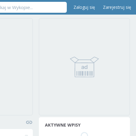
Zaloguj się
Zarejestruj się
AKTYWNE WPISY