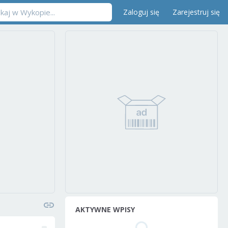
Zaloguj się
Zarejestruj się
AKTYWNE WPISY