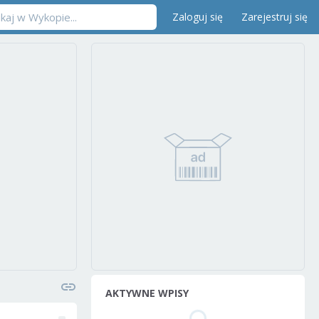
Zaloguj się
Zarejestruj się
AKTYWNE WPISY