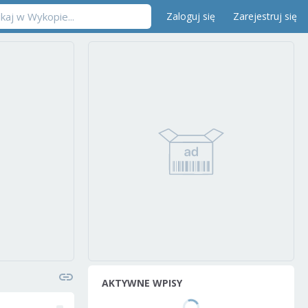
Zaloguj się
Zarejestruj się
AKTYWNE WPISY