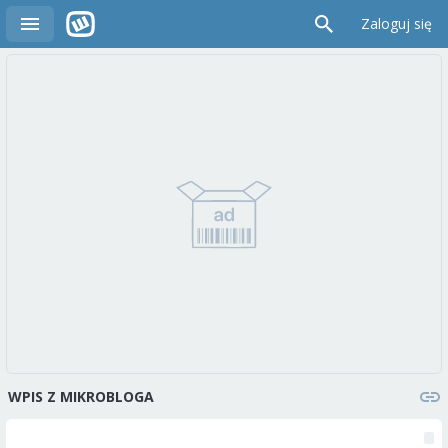
Zaloguj się
WPIS Z MIKROBLOGA