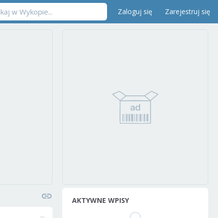
Zaloguj się
Zarejestruj się
AKTYWNE WPISY