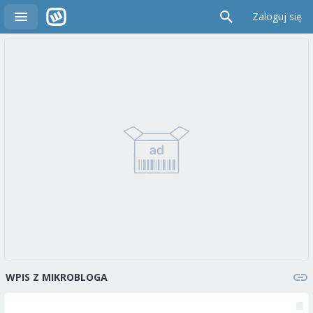
Zaloguj się
WPIS Z MIKROBLOGA