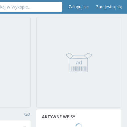
Zaloguj się
Zarejestruj się
AKTYWNE WPISY