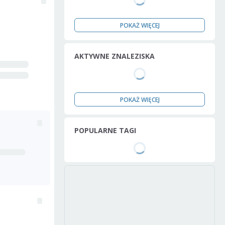
POKAŻ WIĘCEJ
AKTYWNE ZNALEZISKA
POKAŻ WIĘCEJ
POPULARNE TAGI