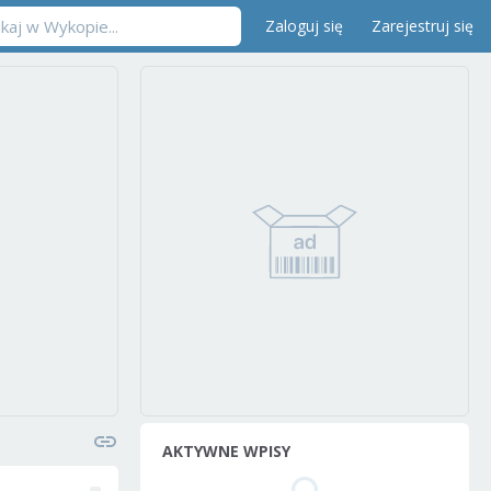
Zaloguj się
Zarejestruj się
AKTYWNE WPISY