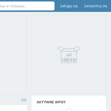
Zaloguj się
Zarejestruj się
AKTYWNE WPISY