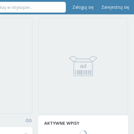
Zaloguj się
Zarejestruj się
AKTYWNE WPISY